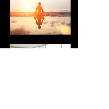
Meditation ved havet
Warrior Two