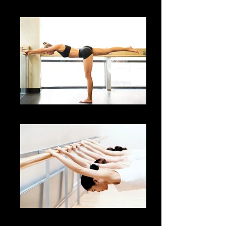
Bikram_måske
billede 1
billede 2