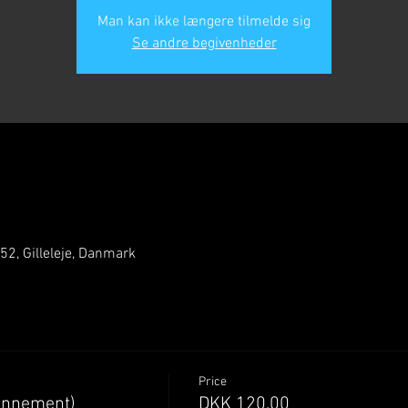
Man kan ikke længere tilmelde sig
Se andre begivenheder
 52, Gilleleje, Danmark
Price
onnement)
DKK 120.00