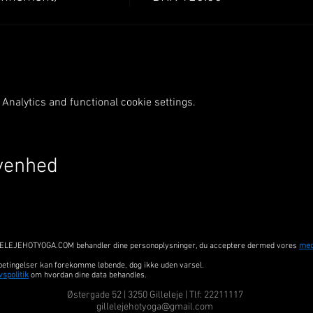
Analytics and functional cookie settings.
venhed
GILLELEJEHOTYOGA.COM behandler dine personoplysninger, du acceptere dermed vores
med
betingelser kan forekomme løbende, dog ikke uden varsel.
vspolitik
om hvordan dine data behandles.
Østergade 52 | 3250 Gilleleje | Tlf: 22211117
gillelejehotyoga@gmail.com