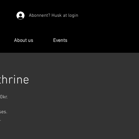
Abonnent? Husk at login
About us
Events
thrine
0kr.
ses.
.