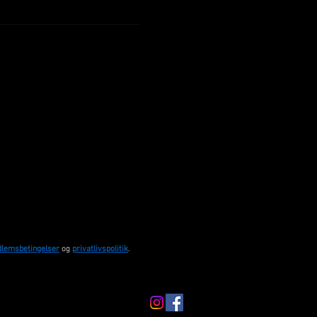
lemsbetingelser
og
privatlivspolitik
.