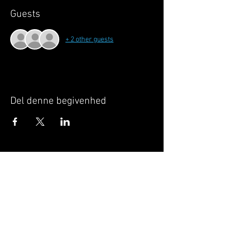
Guests
+ 2 other guests
Del denne begivenhed
Når du tilmelder dig, giver du samtykke til at
GILLELEJEHOTYOGA.COM behandler dine
personoplysninger, du acceptere dermed vores
medlemsbetingelser
og
privatlivspolitik
.
Vi behandler dit navn, email, telefon nr.
Vi gør opmærksom på, at ændringer af priser
og betingelser kan forekomme løbende, dog
ikke uden varsel.
Læs mere i vores
medlemsbetingelser
og