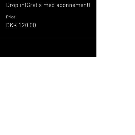
Drop in(Gratis med abonnement)
Price
DKK 120.00
Del denne begivenhed
Når du tilmelder dig, giver du samtykke til at
GILLELEJEHOTYOGA.COM behandler dine
personoplysninger, du acceptere dermed vores
medlemsbetingelser
og
privatlivspolitik
.
Vi behandler dit navn, email, telefon nr.
Vi gør opmærksom på, at ændringer af priser
og betingelser kan forekomme løbende, dog