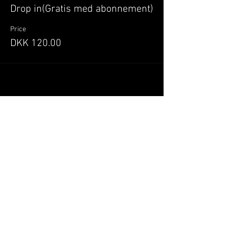
Drop in(Gratis med abonnement)
Price
DKK 120.00
Del denne begivenhed
Når du tilmelder dig, giver du samtykke til at
GILLELEJEHOTYOGA.COM behandler dine
personoplysninger, du acceptere dermed vores
medlemsbetingelser
og
privatlivspolitik
.
Vi behandler dit navn, email, telefon nr.
Vi gør opmærksom på, at ændringer af priser
og betingelser kan forekomme løbende, dog