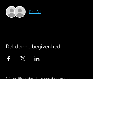
See All
Del denne begivenhed
Når du tilmelder dig, giver du samtykke til at
GILLELEJEHOTYOGA.COM behandler dine
personoplysninger, du acceptere dermed vores
medlemsbetingelser
og
privatlivspolitik
.
Vi behandler dit navn, email, telefon nr.
Vi gør opmærksom på, at ændringer af priser
og betingelser kan forekomme løbende, dog
ikke uden varsel.
Læs mere i vores
medlemsbetingelser
og
privatlivspolitik
om hvordan dine data
behandles.