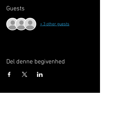
Guests
+ 3 other guests
Del denne begivenhed
Når du tilmelder dig, giver du samtykke til at
GILLELEJEHOTYOGA.COM behandler dine
personoplysninger, du acceptere dermed vores
medlemsbetingelser
og
privatlivspolitik
.
Vi behandler dit navn, email, telefon nr.
Vi gør opmærksom på, at ændringer af priser
og betingelser kan forekomme løbende, dog
ikke uden varsel.
Læs mere i vores
medlemsbetingelser
og