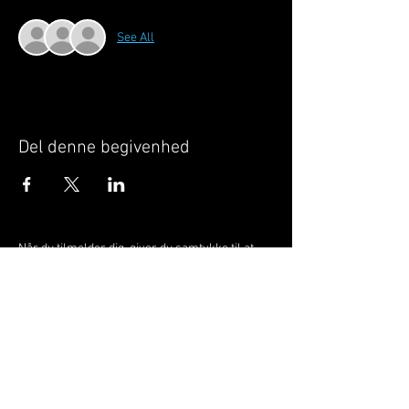
See All
Del denne begivenhed
Når du tilmelder dig, giver du samtykke til at
GILLELEJEHOTYOGA.COM behandler dine
personoplysninger, du acceptere dermed vores
medlemsbetingelser
og
privatlivspolitik
.
Vi behandler dit navn, email, telefon nr.
Vi gør opmærksom på, at ændringer af priser
og betingelser kan forekomme løbende, dog
ikke uden varsel.
Læs mere i vores
medlemsbetingelser
og
privatlivspolitik
om hvordan dine data
behandles.