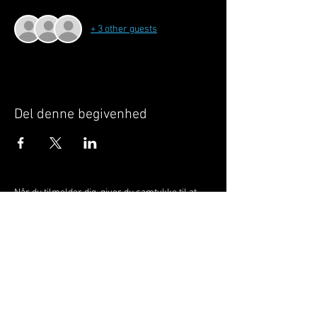
+ 3 other guests
Del denne begivenhed
Når du tilmelder dig, giver du samtykke til at
GILLELEJEHOTYOGA.COM behandler dine
personoplysninger, du acceptere dermed vores
medlemsbetingelser
og
privatlivspolitik
.
Vi behandler dit navn, email, telefon nr.
Vi gør opmærksom på, at ændringer af priser
og betingelser kan forekomme løbende, dog
ikke uden varsel.
Læs mere i vores
medlemsbetingelser
og
privatlivspolitik
om hvordan dine data
behandles.