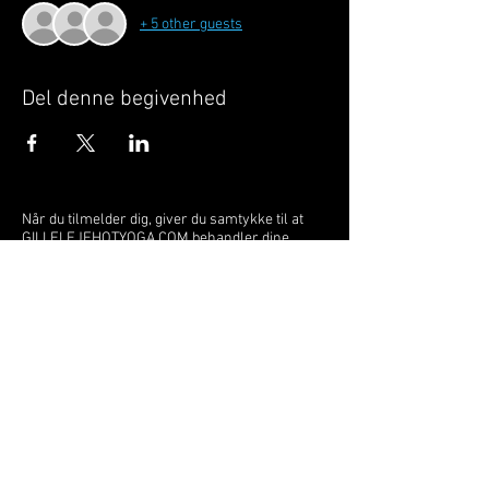
+ 5 other guests
Del denne begivenhed
Når du tilmelder dig, giver du samtykke til at
GILLELEJEHOTYOGA.COM behandler dine
personoplysninger, du acceptere dermed vores
medlemsbetingelser
og
privatlivspolitik
.
Vi behandler dit navn, email, telefon nr.
Vi gør opmærksom på, at ændringer af priser
og betingelser kan forekomme løbende, dog
ikke uden varsel.
Læs mere i vores
medlemsbetingelser
og
privatlivspolitik
om hvordan dine data
behandles.
Østergade 52 | 3250 Gilleleje | Tlf:
22211117
gillelejehotyoga@gmail.com