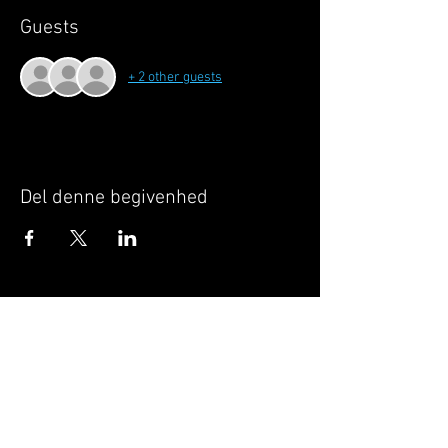
Guests
+ 2 other guests
Del denne begivenhed
Når du tilmelder dig, giver du samtykke til at
GILLELEJEHOTYOGA.COM behandler dine
personoplysninger, du acceptere dermed vores
medlemsbetingelser
og
privatlivspolitik
.
Vi behandler dit navn, email, telefon nr.
Vi gør opmærksom på, at ændringer af priser
og betingelser kan forekomme løbende, dog
ikke uden varsel.
Læs mere i vores
medlemsbetingelser
og