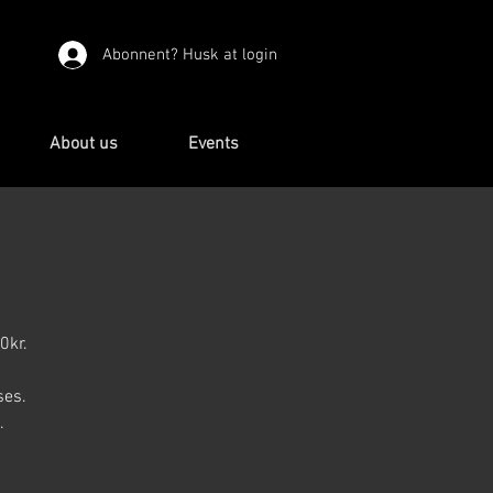
Abonnent? Husk at login
About us
Events
0kr.
ses.
.