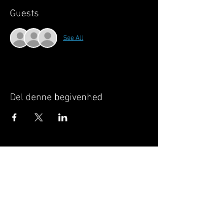
Guests
See All
Del denne begivenhed
Når du tilmelder dig, giver du samtykke til at
GILLELEJEHOTYOGA.COM behandler dine
personoplysninger, du acceptere dermed vores
medlemsbetingelser
og
privatlivspolitik
.
Vi behandler dit navn, email, telefon nr.
Vi gør opmærksom på, at ændringer af priser
og betingelser kan forekomme løbende, dog
ikke uden varsel.
Læs mere i vores
medlemsbetingelser
og