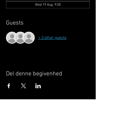
Wed 19 Aug, 9:00
Guests
+ 3 other guests
Del denne begivenhed
Når du tilmelder dig, giver du samtykke til at
GILLELEJEHOTYOGA.COM behandler dine
personoplysninger, du acceptere dermed vores
medlemsbetingelser
og
privatlivspolitik
.
Vi behandler dit navn, email, telefon nr.
Vi gør opmærksom på, at ændringer af priser