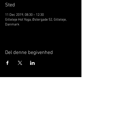
Sted
11 Dec 2019, 08:30 – 12:30
Gilleleje Hot Yoga, Østergade 52, Gilleleje,
Danmark
Del denne begivenhed
Når du tilmelder dig, giver du samtykke til at
GILLELEJEHOTYOGA.COM behandler dine
personoplysninger, du acceptere dermed vores
medlemsbetingelser
og
privatlivspolitik
.
Vi behandler dit navn, email, telefon nr.
Vi gør opmærksom på, at ændringer af priser
og betingelser kan forekomme løbende, dog
ikke uden varsel.