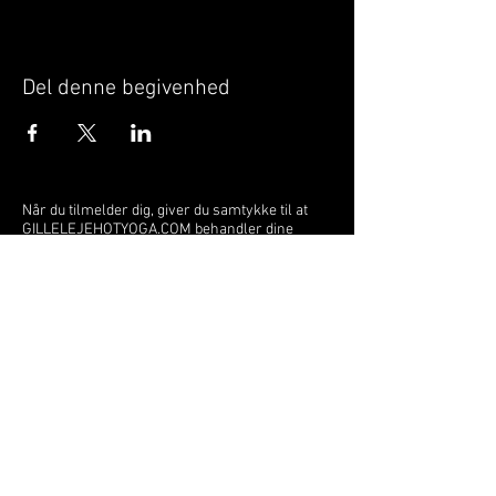
Del denne begivenhed
Når du tilmelder dig, giver du samtykke til at
GILLELEJEHOTYOGA.COM behandler dine
personoplysninger, du acceptere dermed vores
medlemsbetingelser
og
privatlivspolitik
.
Vi behandler dit navn, email, telefon nr.
Vi gør opmærksom på, at ændringer af priser
og betingelser kan forekomme løbende, dog
ikke uden varsel.
Læs mere i vores
medlemsbetingelser
og
privatlivspolitik
om hvordan dine data
behandles.
Østergade 52 | 3250 Gilleleje | Tlf:
22211117
gillelejehotyoga@gmail.com
© 2023 by Gilleleje Hot Yoga