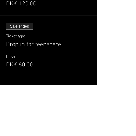
DKK 120.00
Sale ended
Ticket type
Drop in for teenagere
Price
DKK 60.00
Del denne begivenhed