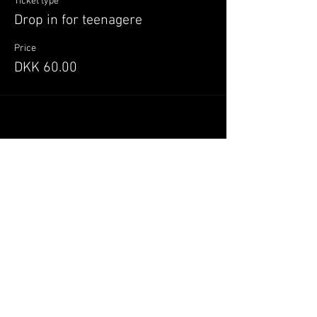
Ticket type
Drop in for teenagere
Price
DKK 60.00
Del denne begivenhed
Når du tilmelder dig, giver du samtykke til at
GILLELEJEHOTYOGA.COM behandler dine
personoplysninger, du acceptere dermed vores
medlemsbetingelser
og
privatlivspolitik
.
Vi behandler dit navn, email, telefon nr.
Vi gør opmærksom på, at ændringer af priser