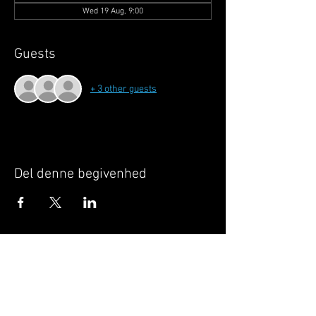
Wed 19 Aug, 9:00
Guests
+ 3 other guests
Del denne begivenhed
Når du tilmelder dig, giver du samtykke til at
GILLELEJEHOTYOGA.COM behandler dine
personoplysninger, du acceptere dermed vores
medlemsbetingelser
og
privatlivspolitik
.
Vi behandler dit navn, email, telefon nr.
Vi gør opmærksom på, at ændringer af priser